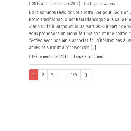
25 février 2026
(6 mars 2026)
adtf-publications
Nous sommes ravis de vous retrouver pour l’édition 
notre traditionnel Dîner Ramadanesque à la salle Pie
Marie Curie à Bagnolet. le 07 Mars 2026 à partir de 
vous proposons un menu fait maison et une soirée 
festive avec nos amis associatifs. N’hésitez pas à in
amiEs et surtout à réserver dès […]
Evènements de l'ADTF
Leave a comment
Posts navigation
1
2
3
…
136
❯