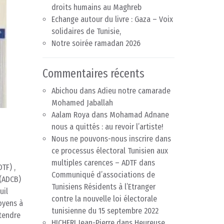
droits humains au Maghreb
Echange autour du livre : Gaza – Voix
solidaires de Tunisie,
Notre soirée ramadan 2026
Commentaires récents
Abichou
dans
Adieu notre camarade
Mohamed Jaballah
Aalam Roya
dans
Mohamad Adnane
nous a quittés : au revoir l’artiste!
Nous ne pouvons-nous inscrire dans
ce processus électoral Tunisien aux
multiples carences – ADTF
dans
TF) ,
Communiqué d’associations de
 (ADCB)
Tunisiens Résidents à l’Etranger
uil
contre la nouvelle loi électorale
oyens à
tunisienne du 15 septembre 2022
ntendre
HICHERI Jean-Pierre
dans
Heureuse