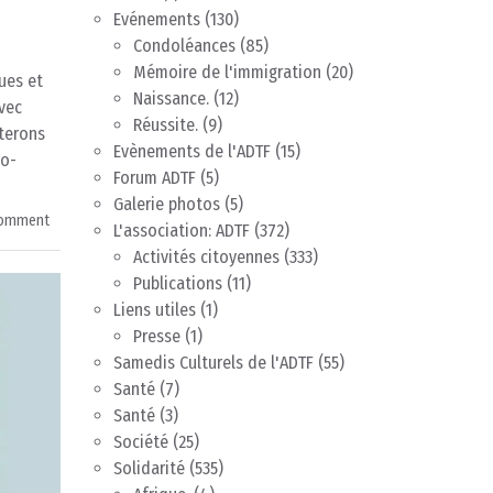
Evénements
(130)
Condoléances
(85)
Mémoire de l'immigration
(20)
ues et
Naissance.
(12)
vec
Réussite.
(9)
terons
Evènements de l'ADTF
(15)
io-
Forum ADTF
(5)
Galerie photos
(5)
comment
L'association: ADTF
(372)
Activités citoyennes
(333)
Publications
(11)
Liens utiles
(1)
Presse
(1)
Samedis Culturels de l'ADTF
(55)
Santé
(7)
Santé
(3)
Société
(25)
Solidarité
(535)